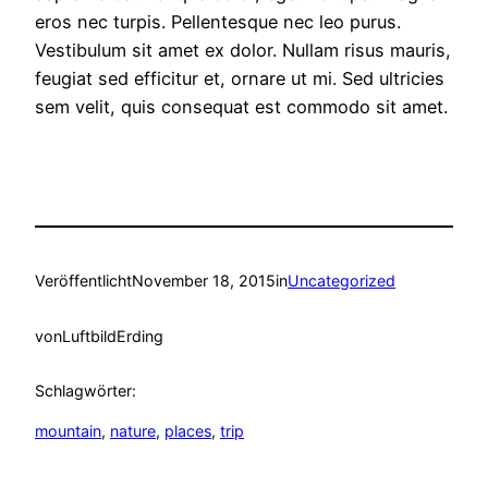
eros nec turpis. Pellentesque nec leo purus.
Vestibulum sit amet ex dolor. Nullam risus mauris,
feugiat sed efficitur et, ornare ut mi. Sed ultricies
sem velit, quis consequat est commodo sit amet.
Veröffentlicht
November 18, 2015
in
Uncategorized
von
LuftbildErding
Schlagwörter:
mountain
, 
nature
, 
places
, 
trip