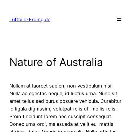
Zum
Inhalt
Luftbild-Erding.de
springen
Nature of Australia
Nullam at laoreet sapien, non vestibulum nisi.
Nulla ac egestas neque, id luctus urna. Nunc sit
amet tellus sed purus posuere vehicula. Curabitur
id ligula dignissim, volutpat felis ut, mollis felis.
Proin tincidunt lorem nec suscipit consequat.
Donec urna orci, malesuada at velit eu, mattis
ultrices dolor. Mauris in nunc elit. Nulla efficitur,